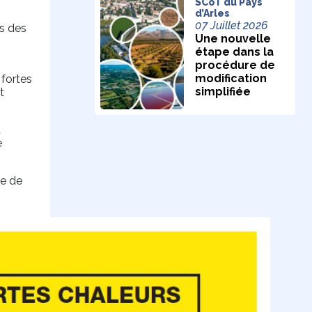
SCoT du Pays
d’Arles
07 Juillet 2026
es des
Une nouvelle
étape dans la
procédure de
modification
 fortes
simplifiée
t
t
e
de de