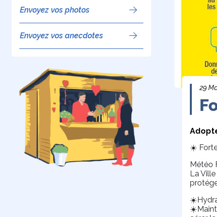
Envoyez vos photos
Envoyez vos anecdotes
29 Ma
Fo
Adopte
Forte
☀️
Météo F
La Vill
protéger
Hydra
☀️
Maint
☀️