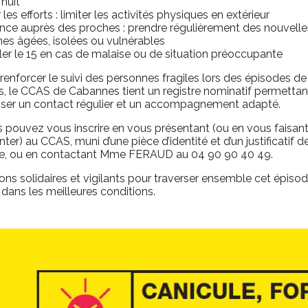
 nuit
 les efforts : limiter les activités physiques en extérieur
ance auprès des proches : prendre régulièrement des nouvell
es âgées, isolées ou vulnérables
er le 15 en cas de malaise ou de situation préoccupante
renforcer le suivi des personnes fragiles lors des épisodes de
s, le CCAS de Cabannes tient un registre nominatif permettan
iser un contact régulier et un accompagnement adapté.
 pouvez vous inscrire en vous présentant (ou en vous faisan
ter) au CCAS, muni d’une pièce d’identité et d’un justificatif d
le, ou en contactant Mme FERAUD au 04 90 90 40 49.
ns solidaires et vigilants pour traverser ensemble cet épiso
 dans les meilleures conditions.