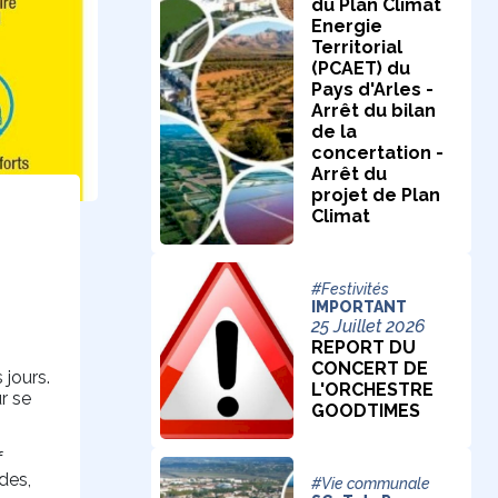
du Plan Climat
Energie
Territorial
(PCAET) du
Pays d'Arles -
Arrêt du bilan
de la
concertation -
Arrêt du
projet de Plan
Climat
#Festivités
IMPORTANT
25 Juillet 2026
REPORT DU
CONCERT DE
jours.
L'ORCHESTRE
r se
GOODTIMES
f
des,
#Vie communale