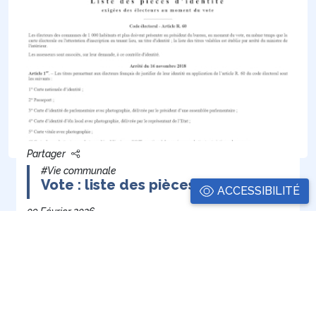
Partager
#Vie communale
Vote : liste des pièces d'identité
ACCESSIBILITÉ
09 Février 2026
Liste des pièces d'identité exigées pour le scrutin
1
2
3
4
Suivant
Dernière
(current)