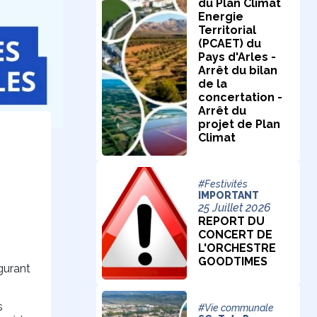
du Plan Climat
Energie
Territorial
(PCAET) du
Pays d'Arles -
Arrêt du bilan
de la
concertation -
Arrêt du
projet de Plan
Climat
#Festivités
IMPORTANT
25 Juillet 2026
REPORT DU
CONCERT DE
L'ORCHESTRE
GOODTIMES
gurant
s
#Vie communale