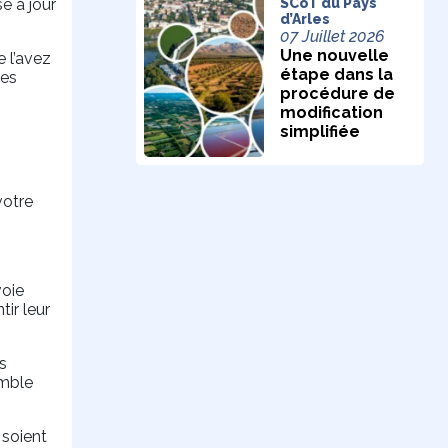
e à jour
SCoT du Pays
d’Arles
07 Juillet 2026
Une nouvelle
 l’avez
étape dans la
des
procédure de
modification
simplifiée
votre
voie
ir leur
s
emble
 soient