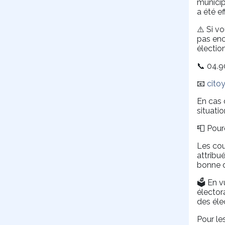
municip
a été e
⚠️ Si v
pas enc
élection
📞 04.
📧
cito
En cas d
situatio
📮 Pour
Les cou
attribu
bonne d
🗳️ En 
élector
des éle
Pour le