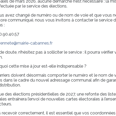
ales de mars 2026, aucune démarche n’est nécessaire : la mis
ffectuée par le service des élections.
ous avez changé de numéro ou de nom de voie et que vous ne
ore communiqué, nous vous invitons à contacter le service 
s :
90.90.40.57
yennete@mairie-cabannes.fr
e doute, n’hésitez pas à solliciter le service : il pourra vérifier 
n.
quoi cette mise à jour est-elle indispensable ?
rriers doivent désormais comporter le numéro et le nom de 
és dans le cadre du nouvel adressage communal afin de garant
istribution.
vue des élections présidentielles de 2027, une refonte des liste
ales entraînera l’envoi de nouvelles cartes électorales à l’ens
cteurs.
s recevoir correctement, il est essentiel que vos coordonnées