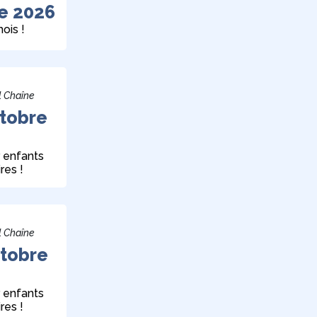
e 2026
ois !
l Chaîne
ctobre
 enfants
res !
l Chaîne
ctobre
 enfants
res !