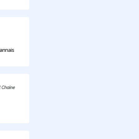
annais
l Chaîne