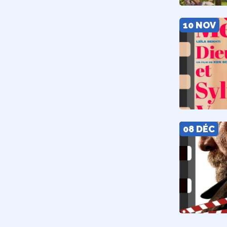
10 NOV
08 DÉC