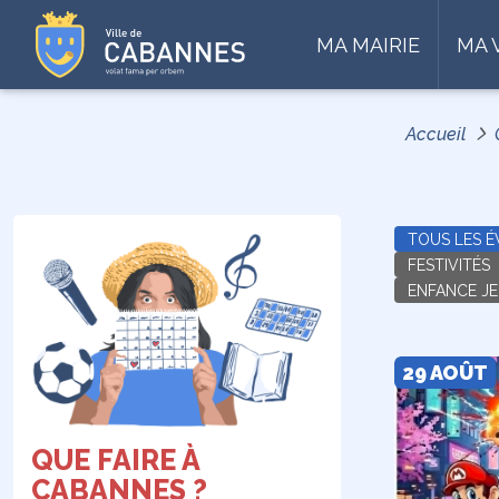
MA MAIRIE
MA 
Accueil
TOUS LES 
FESTIVITÉS
ENFANCE J
29 AOÛT
QUE FAIRE À
CABANNES ?