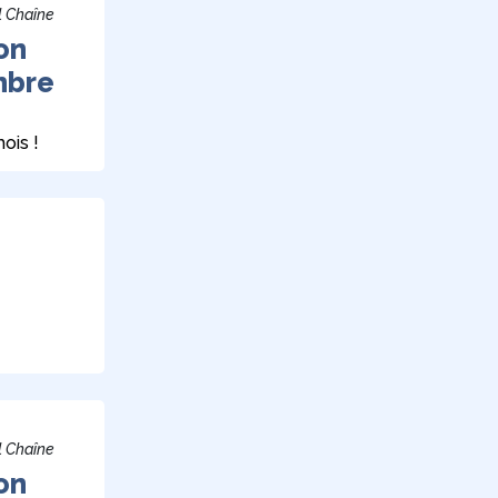
l Chaîne
on
mbre
ois !
l Chaîne
on