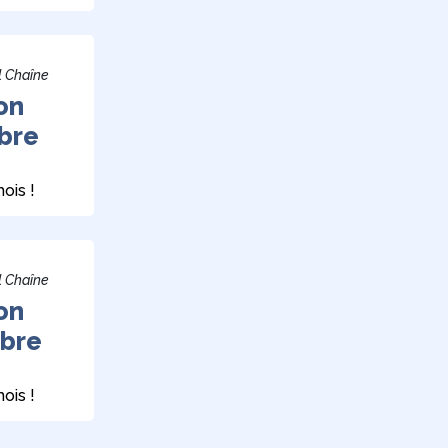
l Chaîne
on
bre
ois !
l Chaîne
on
bre
ois !