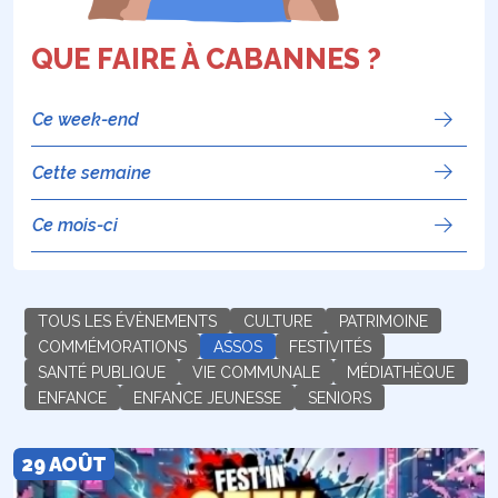
QUE FAIRE À CABANNES ?
Ce week-end
Cette semaine
Ce mois-ci
TOUS LES ÉVÈNEMENTS
CULTURE
PATRIMOINE
COMMÉMORATIONS
ASSOS
FESTIVITÉS
SANTÉ PUBLIQUE
VIE COMMUNALE
MÉDIATHÈQUE
ENFANCE
ENFANCE JEUNESSE
SENIORS
29 AOÛT