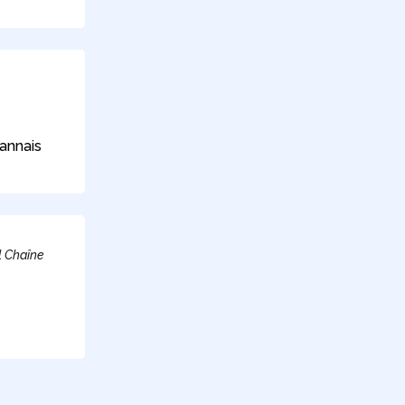
annais
l Chaîne