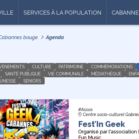
VILLE
SERVICES À LA POPULATION
CABANNE
Cabannes bouge
Agenda
ÉVÈNEMENTS
CULTURE
PATRIMOINE
COMMÉMORATIONS
SANTÉ PUBLIQUE
VIE COMMUNALE
MÉDIATHÈQUE
ENF
EUNESSE
SENIORS
#Assos
Centre socio-culturel Gabrie
Fest'In Geek
Organisé par l'association
Fun Music