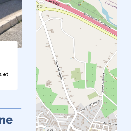
s et
ine