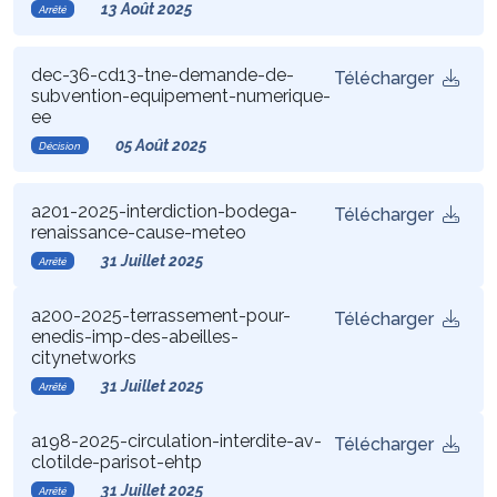
13 Août 2025
Arrêté
dec-36-cd13-tne-demande-de-
Télécharger
subvention-equipement-numerique-
ee
05 Août 2025
Décision
a201-2025-interdiction-bodega-
Télécharger
renaissance-cause-meteo
31 Juillet 2025
Arrêté
a200-2025-terrassement-pour-
Télécharger
enedis-imp-des-abeilles-
citynetworks
31 Juillet 2025
Arrêté
a198-2025-circulation-interdite-av-
Télécharger
clotilde-parisot-ehtp
31 Juillet 2025
Arrêté