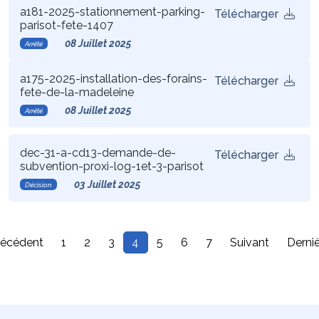
a181-2025-stationnement-parking-
Télécharger
parisot-fete-1407
08 Juillet 2025
Arrêté
a175-2025-installation-des-forains-
Télécharger
fete-de-la-madeleine
08 Juillet 2025
Arrêté
dec-31-a-cd13-demande-de-
Télécharger
subvention-proxi-log-1et-3-parisot
03 Juillet 2025
Décision
récédent
1
2
3
4
5
6
7
Suivant
Derni
(current)