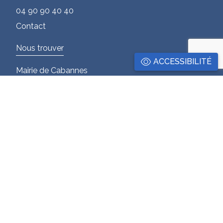
04 90 90 40 40
Contact
Nous trouver
ACCESSIBILITÉ
Mairie de Cabannes
Hôtel de ville
13440 CABANNES
Informations
Aide et accessibilité
Mentions légales
Nous suivre