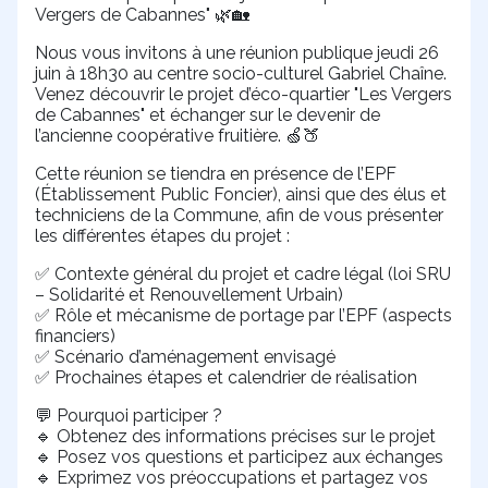
Vergers de Cabannes"
🌿🏡
Nous vous invitons à une réunion publique jeudi 26
juin à 18h30 au centre socio-culturel Gabriel Chaîne.
Venez découvrir le projet d’éco-quartier "Les Vergers
de Cabannes" et échanger sur le devenir de
l’ancienne coopérative fruitière.
🍏🍑
Cette réunion se tiendra en présence de l’EPF
(Établissement Public Foncier), ainsi que des élus et
techniciens de la Commune, afin de vous présenter
les différentes étapes du projet :
Contexte général du projet et cadre légal (loi SRU
✅
– Solidarité et Renouvellement Urbain)
R
ô
le et m
é
canisme de portage par l
’
EPF (aspects
✅
financiers)
Sc
é
nario d
’
am
é
nagement envisag
é
✅
Prochaines
é
tapes et calendrier de r
é
alisation
✅
Pourquoi participer ?
💬
Obtenez des informations précises sur le projet
🔹
Posez vos questions et participez aux échanges
🔹
Exprimez vos préoccupations et partagez vos
🔹